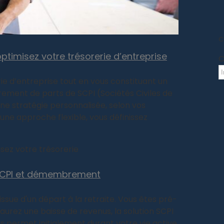
C
optimisez votre trésorerie d’entreprise
C
ie d’entreprise tout en vous constituant un
ment de parts de SCPI (Sociétés Civiles de
e stratégie personnalisée, selon vos
 une approche flexible, vous définissez
isez votre trésorerie
ie SCPI et démembrement
ssue d'un départ à la retraite. Vous êtes pré-
aurez une baisse de revenus, la solution SCPI
s permet initialement durant votre vie active