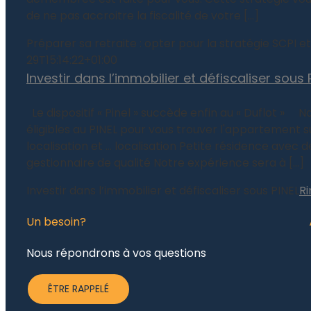
de ne pas accroitre la fiscalité de votre [...]
Préparer sa retraite : opter pour la stratégie SCP
29T15:14:22+01:00
Investir dans l’immobilier et défiscaliser sous 
­ ­ Le dispositif « Pinel » succède enfin au « Duflot » ­
éligibles au PINEL pour vous trouver l'appartement su
localisation et … localisation Petite résidence avec
gestionnaire de qualité Notre expérience sera à [...]
Investir dans l’immobilier et défiscaliser sous PINEL
Ri
Un besoin?
Nous répondrons à vos questions
ÊTRE RAPPELÉ